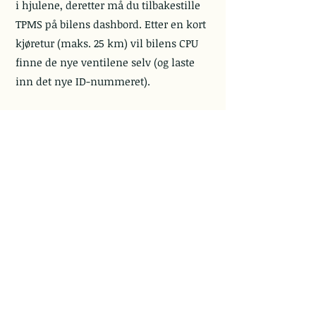
i hjulene, deretter må du tilbakestille
TPMS på bilens dashbord. Etter en kort
kjøretur (maks. 25 km) vil bilens CPU
finne de nye ventilene selv (og laste
inn det nye ID-nummeret).
ODB II:
Det nye TPMS-ventil-ID-
nummeret må lastes inn i bilens CPU
via ODB II-inngangen. Bilens CPU kan
ikke finne det nye TPMS-ventil-ID-
nummeret av seg selv, så du må laste
inn de nye ID-numrene i bilens CPU
via ODB II-inngangen.