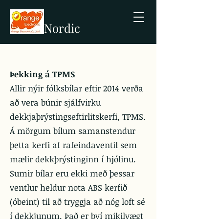
Nordic
Þekking á TPMS
Allir nýir fólksbílar eftir 2014 verða
að vera búnir sjálfvirku
dekkjaþrýstingseftirlitskerfi, TPMS.
Á mörgum bílum samanstendur
þetta kerfi af rafeindaventil sem
mælir dekkþrýstinginn í hjólinu.
Sumir bílar eru ekki með þessar
ventlur heldur nota ABS kerfið
(óbeint) til að tryggja að nóg loft sé
í dekkjunum. Það er því mikilvægt