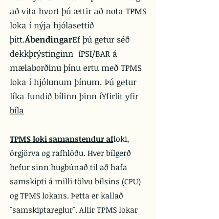
að vita hvort þú ættir að nota TPMS
loka í nýja hjólasettið
þitt.
Ábendingar
Ef þú getur séð
dekkþrýstinginn í
PSI/BAR
á
mælaborðinu þínu ertu með TPMS
loka í hjólunum þínum. Þú getur
líka fundið bílinn þinn í
Yfirlit yfir
bíla
TPMS loki samanstendur af
loki,
örgjörva og rafhlöðu. Hver bílgerð
hefur sinn hugbúnað til að hafa
samskipti á milli tölvu bílsins (CPU)
og TPMS lokans. Þetta er kallað
"samskiptareglur". Allir TPMS lokar