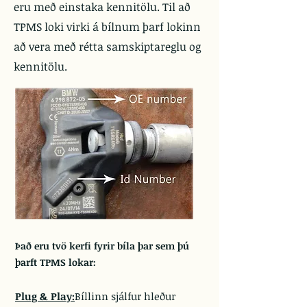
eru með einstaka kennitölu. Til að
TPMS loki virki á bílnum þarf lokinn
að vera með rétta samskiptareglu og
kennitölu.
Það eru tvö kerfi fyrir bíla þar sem þú
þarft TPMS lokar:
Plug & Play:
Bíllinn sjálfur hleður