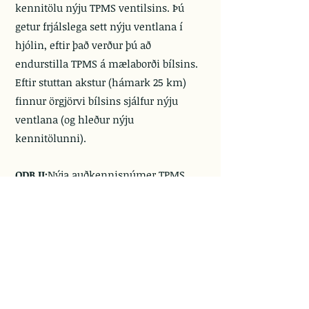
kennitölu nýju TPMS ventilsins. Þú
getur frjálslega sett nýju ventlana í
hjólin, eftir það verður þú að
endurstilla TPMS á mælaborði bílsins.
Eftir stuttan akstur (hámark 25 km)
finnur örgjörvi bílsins sjálfur nýju
ventlana (og hleður nýju
kennitölunni).
ODB II:
Nýja auðkennisnúmer TPMS
lokans verður að hlaða inn í örgjörva
bílsins í gegnum ODB II inntakið.
Örgjörvi bílsins getur ekki fundið nýju
TPMS lokans auðkennisnúmerið
sjálfur, þannig að þú verður að hlaða
nýju auðkennisnúmerunum inn í
örgjörva bílsins í gegnum ODB II