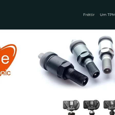
Fréttir
Um TP