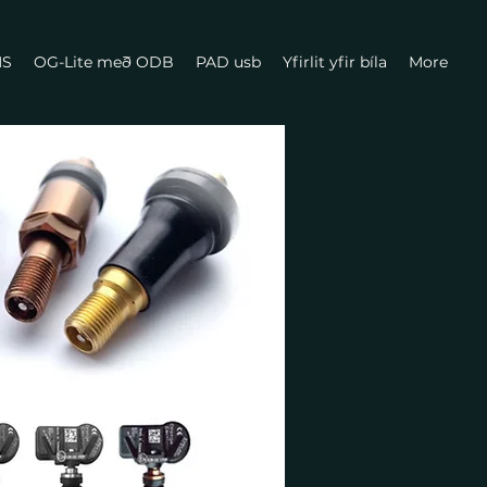
MS
OG-Lite með ODB
PAD usb
Yfirlit yfir bíla
More